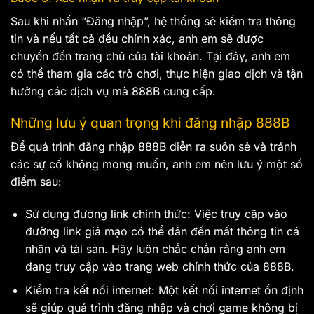
Sau khi nhấn “Đăng nhập”, hệ thống sẽ kiểm tra thông
tin và nếu tất cả đều chính xác, anh em sẽ được
chuyển đến trang chủ của tài khoản. Tại đây, anh em
có thể tham gia các trò chơi, thực hiện giao dịch và tận
hưởng các dịch vụ mà 888B cung cấp.
Những lưu ý quan trọng khi đăng nhập 888B
Để quá trình đăng nhập 888B diễn ra suôn sẻ và tránh
các sự cố không mong muốn, anh em nên lưu ý một số
điểm sau:
Sử dụng đường link chính thức: Việc truy cập vào
đường link giả mạo có thể dẫn đến mất thông tin cá
nhân và tài sản. Hãy luôn chắc chắn rằng anh em
đang truy cập vào trang web chính thức của 888B.
Kiểm tra kết nối internet: Một kết nối internet ổn định
sẽ giúp quá trình đăng nhập và chơi game không bị