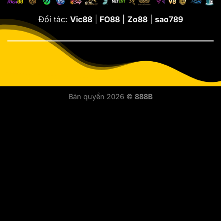
Đối tác:
Vic88
|
FO88
|
Zo88
|
sao789
Bản quyền 2026 ©
888B