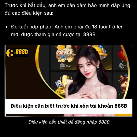
Trước khi bắt đầu, anh em cần đảm bảo mình đáp ứng
đủ các điều kiện sau:
Độ tuổi hợp pháp: Anh em phải đủ 18 tuổi trở lên
mới được tham gia cá cược tại 888B.
Điều kiện cần thiết để đăng nhập 888B