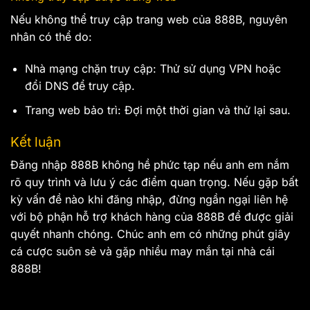
Nếu không thể truy cập trang web của 888B, nguyên
nhân có thể do:
Nhà mạng chặn truy cập: Thử sử dụng VPN hoặc
đổi DNS để truy cập.
Trang web bảo trì: Đợi một thời gian và thử lại sau.
Kết luận
Đăng nhập 888B không hề phức tạp nếu anh em nắm
rõ quy trình và lưu ý các điểm quan trọng. Nếu gặp bất
kỳ vấn đề nào khi đăng nhập, đừng ngần ngại liên hệ
với bộ phận hỗ trợ khách hàng của 888B để được giải
quyết nhanh chóng. Chúc anh em có những phút giây
cá cược suôn sẻ và gặp nhiều may mắn tại nhà cái
888B!