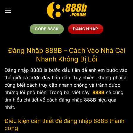
Bỏ
qua
nội
dung
CODE 888K
ĐĂNG NHẬP
Đăng Nhập 888B – Cách Vào Nhà Cái
Nhanh Không Bị Lỗi
Đăng nhập 888B là bước đầu tiên để anh em bước vào
thế giới cá cược đầy hấp dẫn. Tuy nhiên, không phải ai
cũng biết cách truy cập nhanh chóng và tránh được
những lỗi phổ biến. Trong bài viết này,
888B
sẽ cùng
tìm hiểu chi tiết về cách đăng nhập 888B hiệu quả
nhất.
Điều kiện cần thiết để đăng nhập 888B thành
công