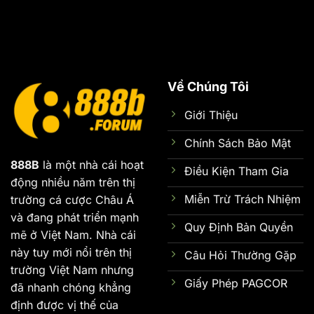
Về Chúng Tôi
Giới Thiệu
Chính Sách Bảo Mật
888B
là một nhà cái hoạt
Điều Kiện Tham Gia
động nhiều năm trên thị
Miễn Trừ Trách Nhiệm
trường cá cược Châu Á
và đang phát triển mạnh
Quy Định Bản Quyền
mẽ ở Việt Nam. Nhà cái
này tuy mới nổi trên thị
Câu Hỏi Thường Gặp
trường Việt Nam nhưng
Giấy Phép PAGCOR
đã nhanh chóng khẳng
định được vị thế của