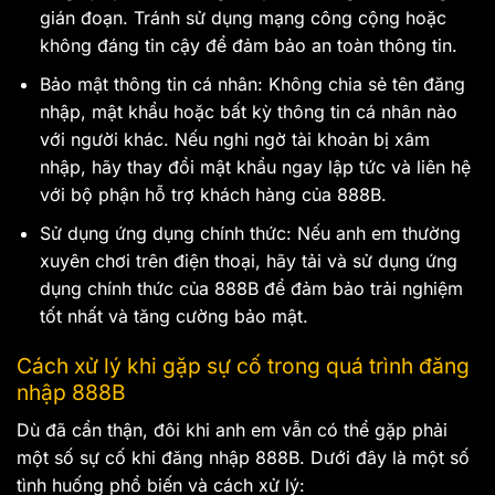
gián đoạn. Tránh sử dụng mạng công cộng hoặc
không đáng tin cậy để đảm bảo an toàn thông tin.
Bảo mật thông tin cá nhân: Không chia sẻ tên đăng
nhập, mật khẩu hoặc bất kỳ thông tin cá nhân nào
với người khác. Nếu nghi ngờ tài khoản bị xâm
nhập, hãy thay đổi mật khẩu ngay lập tức và liên hệ
với bộ phận hỗ trợ khách hàng của 888B.
Sử dụng ứng dụng chính thức: Nếu anh em thường
xuyên chơi trên điện thoại, hãy tải và sử dụng ứng
dụng chính thức của 888B để đảm bảo trải nghiệm
tốt nhất và tăng cường bảo mật.
Cách xử lý khi gặp sự cố trong quá trình đăng
nhập 888B
Dù đã cẩn thận, đôi khi anh em vẫn có thể gặp phải
một số sự cố khi đăng nhập 888B. Dưới đây là một số
tình huống phổ biến và cách xử lý: