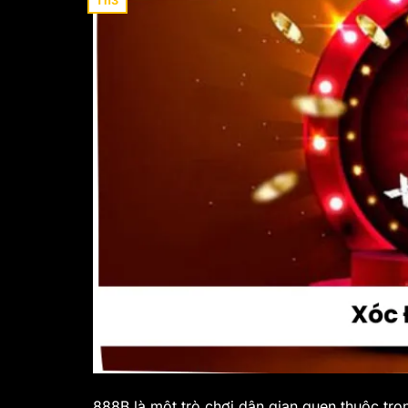
Th3
888B là một trò chơi dân gian quen thuộc tr