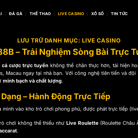
I
ĐÁ GÀ
THỂ THAO
LIVE CASINO
XỔ SỐ
TIN TỨC
LƯU TRỮ DANH MỤC:
LIVE CASINO
88B – Trải Nghiệm Sòng Bài Trực 
m
cá cược trực tuyến
không thể chân thực hơn, tái hiện ho
s, Macau ngay tại nhà bạn. Với công nghệ tiên tiến và đội
sự
minh bạch và chất lượng
.
 Dạng – Hành Động Trực Tiếp
 mình vào kho trò chơi phong phú, được phát trực tiếp (liv
rò chơi không thể thiếu như
Live Roulette
(Roulette Châu Â
accarat
.