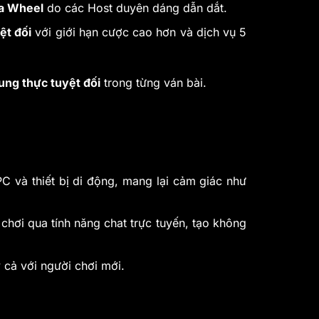
a Wheel
do các Host duyên dáng dẫn dắt.
ệt đối
với giới hạn cược cao hơn và dịch vụ 5
ung thực tuyệt đối
trong từng ván bài.
PC và thiết bị di động, mang lại cảm giác như
 chơi qua tính năng chat trực tuyến, tạo không
cả với người chơi mới.