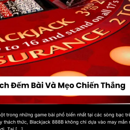
một trong những game bài phổ biến nhất tại các sòng bạc tr
 đầy thách thức, Blackjack 888B không chỉ dựa vào may mắn
ơi. Tại […]