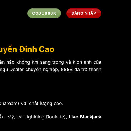
CODE 888K
ĐĂNG NHẬP
Tuyến Đỉnh Cao
àn hảo không khí sang trọng và kịch tính của
 ngũ Dealer chuyên nghiệp, 888B đã trở thành
e stream) với chất lượng cao:
u, Mỹ, và Lightning Roulette),
Live Blackjack