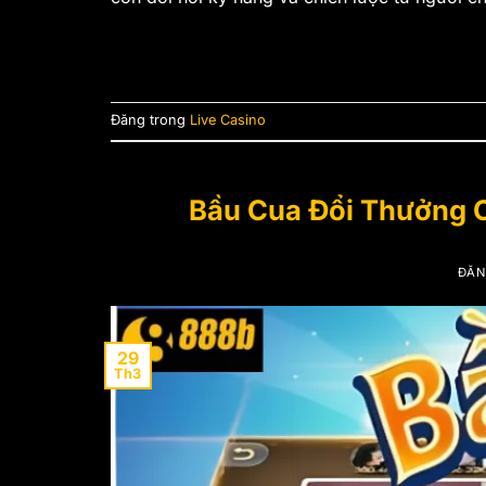
Đăng trong
Live Casino
Bầu Cua Đổi Thưởng O
ĐĂN
29
Th3