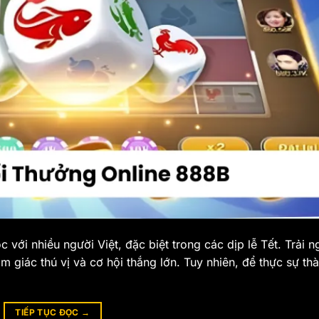
 với nhiều người Việt, đặc biệt trong các dịp lễ Tết. Trải 
 giác thú vị và cơ hội thắng lớn. Tuy nhiên, để thực sự th
TIẾP TỤC ĐỌC
→