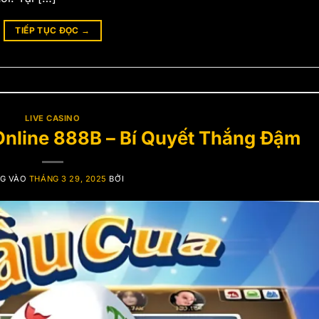
TIẾP TỤC ĐỌC
→
LIVE CASINO
nline 888B – Bí Quyết Thắng Đậm
G VÀO
THÁNG 3 29, 2025
BỞI