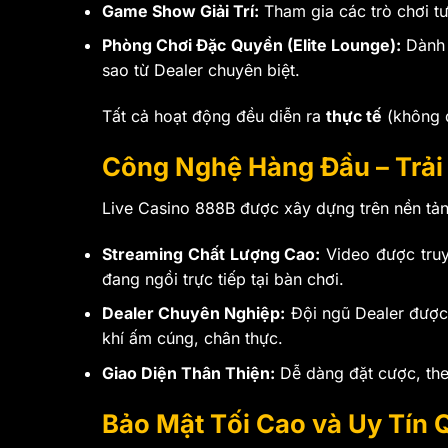
Game Show Giải Trí:
Tham gia các trò chơi t
Phòng Chơi Đặc Quyền (Elite Lounge):
Dành 
sao từ Dealer chuyên biệt.
Tất cả hoạt động đều diễn ra
thực tế
(không q
Công Nghệ Hàng Đầu – Trả
Live Casino 888B được xây dựng trên nền tảng
Streaming Chất Lượng Cao:
Video được truy
đang ngồi trực tiếp tại bàn chơi.
Dealer Chuyên Nghiệp:
Đội ngũ Dealer được
khí ấm cúng, chân thực.
Giao Diện Thân Thiện:
Dễ dàng đặt cược, the
Bảo Mật Tối Cao và Uy Tín 