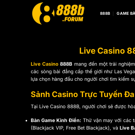
Bỏ
qua
888B
GAME BÀ
nội
dung
Live Casino 8
Live Casino
888B
mang đến một trải nghiệ
các sòng bài đẳng cấp thế giới như Las Vega
lựa chọn hàng đầu cho người chơi tìm kiếm 
Sảnh Casino Trực Tuyến Đa
Tại Live Casino 888B, người chơi sẽ được hòa
Bàn Game Kinh Điển:
Thử vận may với các t
(Blackjack VIP, Free Bet Blackjack), và
Live B