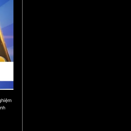
nghiệm
ành