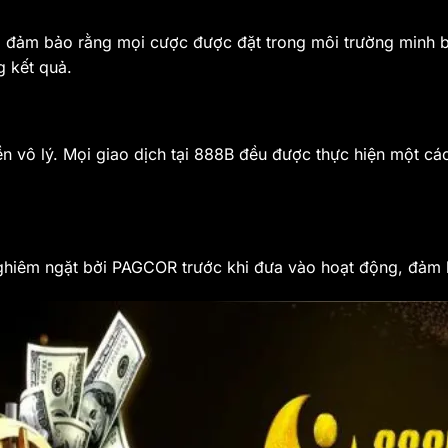
t, đảm bảo rằng mọi cược được đặt trong môi trường minh 
g kết quả.
iền vô lý. Mọi giao dịch tại 888B đều được thực hiện một c
ghiêm ngặt bởi PAGCOR trước khi đưa vào hoạt động, đảm b