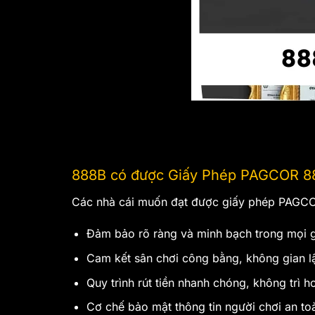
888B có được Giấy Phép PAGCOR 88
Các nhà cái muốn đạt được giấy phép PAGCOR 
Đảm bảo rõ ràng và minh bạch trong mọi gi
Cam kết sân chơi công bằng, không gian lậ
Quy trình rút tiền nhanh chóng, không trì 
Cơ chế bảo mật thông tin người chơi an toàn