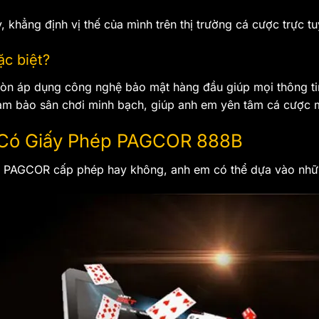
 khẳng định vị thế của mình trên thị trường cá cược trực tu
ặc biệt?
n áp dụng công nghệ bảo mật hàng đầu giúp mọi thông ti
đảm bảo sân chơi minh bạch, giúp anh em yên tâm cá cược m
i Có Giấy Phép PAGCOR 888B
c PAGCOR cấp phép hay không, anh em có thể dựa vào nhữ