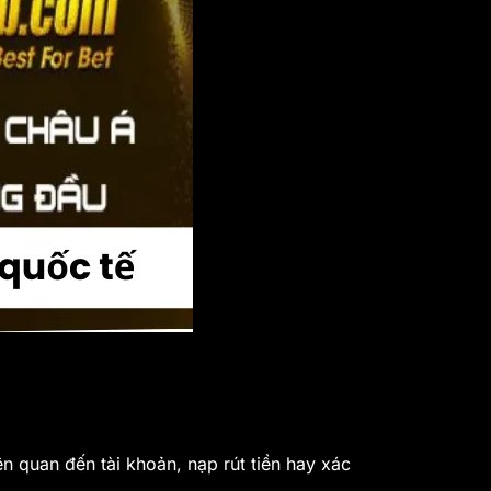
n quan đến tài khoản, nạp rút tiền hay xác