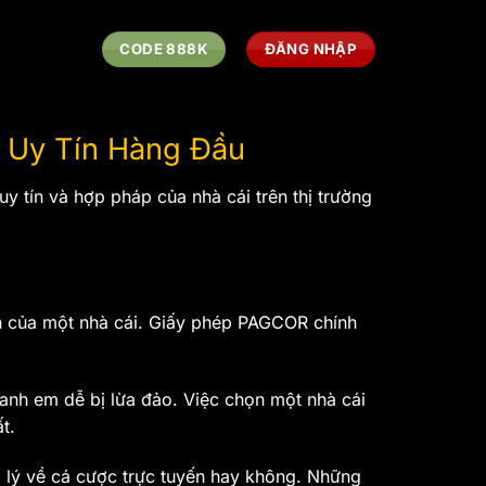
CODE 888K
ĐĂNG NHẬP
 Uy Tín Hàng Đầu
y tín và hợp pháp của nhà cái trên thị trường
ch của một nhà cái. Giấy phép PAGCOR chính
n anh em dễ bị lừa đảo. Việc chọn một nhà cái
t.
 lý về cá cược trực tuyến hay không. Những