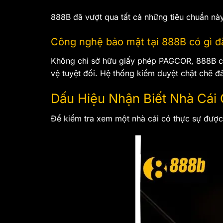
888B đã vượt qua tất cả những tiêu chuẩn này,
Công nghệ bảo mật tại 888B có gì đ
Không chỉ sở hữu giấy phép PAGCOR, 888B cò
vệ tuyệt đối. Hệ thống kiểm duyệt chặt chẽ 
Dấu Hiệu Nhận Biết Nhà Cá
Để kiểm tra xem một nhà cái có thực sự đượ