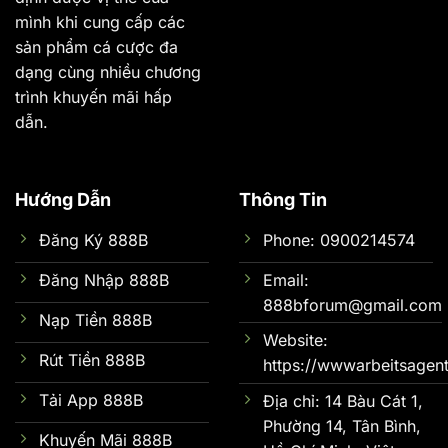
mình khi cung cấp các
sản phẩm cá cược đa
dạng cùng nhiều chương
trình khuyến mãi hấp
dẫn.
Hướng Dẫn
Thông Tin
Đăng Ký 888B
Phone: 0900214574
Đăng Nhập 888B
Email:
888bforum@gmail.com
Nạp Tiền 888B
Website:
Rút Tiền 888B
https://wwwarbeitsagen
Tải App 888B
Địa chỉ: 14 Bàu Cát 1,
Phường 14, Tân Bình,
Khuyến Mãi 888B