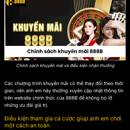
Chính sách khuyến mãi và điều kiện nhận thưởng
Các chương trình khuyến mãi có thể thay đổi theo thời
gian, nên anh em hãy thường xuyên cập nhật thông tin
trên website chính thức của 888B để không bỏ lỡ
những ưu đãi giá trị.
Điều kiện tham gia cá cược giúp anh em chơi
một cách an toàn