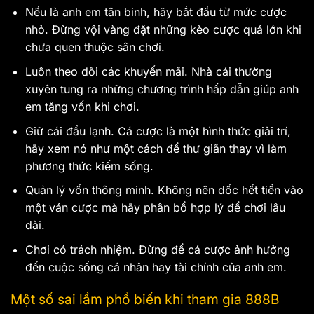
Nếu là anh em tân binh, hãy bắt đầu từ mức cược
nhỏ. Đừng vội vàng đặt những kèo cược quá lớn khi
chưa quen thuộc sân chơi.
Luôn theo dõi các khuyến mãi. Nhà cái thường
xuyên tung ra những chương trình hấp dẫn giúp anh
em tăng vốn khi chơi.
Giữ cái đầu lạnh. Cá cược là một hình thức giải trí,
hãy xem nó như một cách để thư giãn thay vì làm
phương thức kiếm sống.
Quản lý vốn thông minh. Không nên dốc hết tiền vào
một ván cược mà hãy phân bổ hợp lý để chơi lâu
dài.
Chơi có trách nhiệm. Đừng để cá cược ảnh hưởng
đến cuộc sống cá nhân hay tài chính của anh em.
Một số sai lầm phổ biến khi tham gia 888B