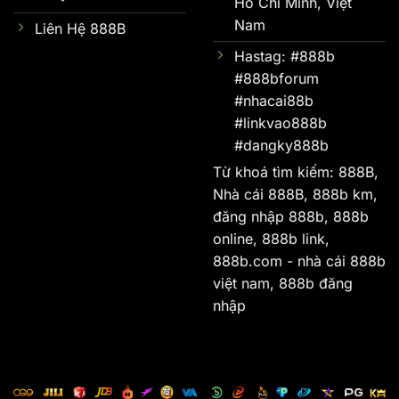
Hồ Chí Minh, Việt
Nam
Liên Hệ 888B
Hastag: #888b
#888bforum
#nhacai88b
#linkvao888b
#dangky888b
Từ khoá tìm kiếm: 888B,
Nhà cái 888B, 888b km,
đăng nhập 888b, 888b
online, 888b link,
888b.com - nhà cái 888b
việt nam, 888b đăng
nhập