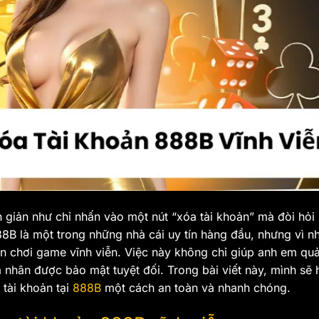
giản như chỉ nhấn vào một nút “xóa tài khoản” mà đòi hỏi 
88B là một trong những nhà cái uy tín hàng đầu, nhưng vì nh
n chơi game vĩnh viễn. Việc này không chỉ giúp anh em quả
á nhân được bảo mật tuyệt đối. Trong bài viết này, mình sẽ
 tài khoản tại
888B
một cách an toàn và nhanh chóng.