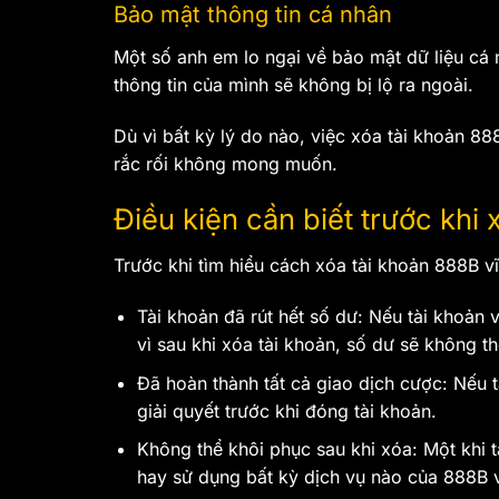
Bảo mật thông tin cá nhân
Một số anh em lo ngại về bảo mật dữ liệu cá
thông tin của mình sẽ không bị lộ ra ngoài.
Dù vì bất kỳ lý do nào, việc xóa tài khoản 8
rắc rối không mong muốn.
Điều kiện cần biết trước khi
Trước khi tìm hiểu cách xóa tài khoản 888B v
Tài khoản đã rút hết số dư: Nếu tài khoản 
vì sau khi xóa tài khoản, số dư sẽ không t
Đã hoàn thành tất cả giao dịch cược: Nếu 
giải quyết trước khi đóng tài khoản.
Không thể khôi phục sau khi xóa: Một khi t
hay sử dụng bất kỳ dịch vụ nào của 888B v