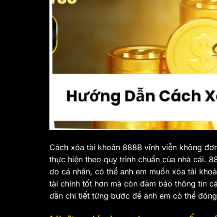
Cách xóa tài khoản 888B vĩnh viễn không đơn 
thực hiện theo quy trình chuẩn của nhà cái. 8
do cá nhân, có thể anh em muốn xóa tài khoả
tài chính tốt hơn mà còn đảm bảo thông tin c
dẫn chi tiết từng bước để anh em có thể đóng