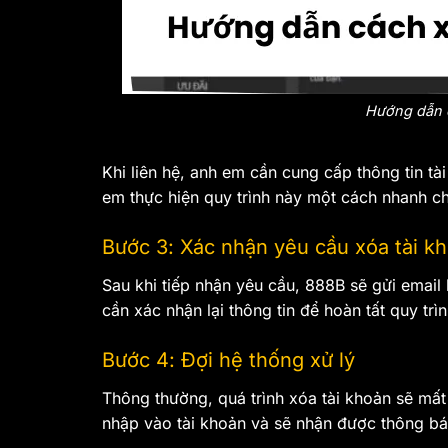
Hướng dẫn c
Khi liên hệ, anh em cần cung cấp thông tin t
em thực hiện quy trình này một cách nhanh c
Bước 3: Xác nhận yêu cầu xóa tài k
Sau khi tiếp nhận yêu cầu, 888B sẽ gửi emai
cần xác nhận lại thông tin để hoàn tất quy trìn
Bước 4: Đợi hệ thống xử lý
Thông thường, quá trình xóa tài khoản sẽ mất
nhập vào tài khoản và sẽ nhận được thông báo