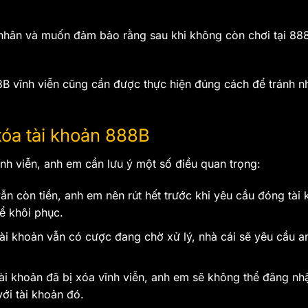
 nhân và muốn đảm bảo rằng sau khi không còn chơi tại 88
88B vĩnh viễn cũng cần được thực hiện đúng cách để tránh 
 xóa tài khoản 888B
ĩnh viễn, anh em cần lưu ý một số điều quan trọng:
vẫn còn tiền, anh em nên rút hết trước khi yêu cầu đóng tài 
hể khôi phục.
tài khoản vẫn có cược đang chờ xử lý, nhà cái sẽ yêu cầu 
ài khoản đã bị xóa vĩnh viễn, anh em sẽ không thể đăng nhậ
ới tài khoản đó.