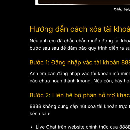
Điều kiệ
Hướng dẫn cách xóa tài khoả
Nếu anh em đã chắc chắn muốn đóng tài khoản
bước sau sau để đảm bảo quy trình diễn ra su
Bước 1: Đăng nhập vào tài khoản 88
Anh em cần đăng nhập vào tài khoản mà mình
nào chưa hoàn thành không. Nếu còn, hãy hoàn
Bước 2: Liên hệ bộ phận hỗ trợ khá
888B không cung cấp nút xóa tài khoản trực t
kênh sau:
Live Chat trên website chính thức của 888