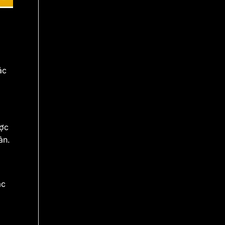
ác
ược
ản.
ác