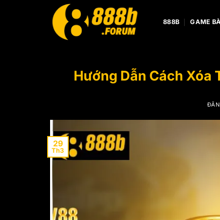
Bỏ
qua
888B
GAME BÀ
nội
dung
Hướng Dẫn Cách Xóa T
ĐĂN
29
Th3