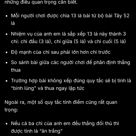
những điều quan trọng cần biết.
Mỗi người chơi được chia 13 lá bài từ bộ bài Tây 52
lá
Nhiệm vụ của anh em là sắp xếp 13 lá này thành 3
chi: chi đầu (3 lá), chi giữa (5 lá) và chi cuối (5 lá)
Độ mạnh của chi sau phải lớn hơn chi trước
So sánh bài giữa các người chơi để phân định thắng
thua
Trường hợp bài không xếp đúng quy tắc sẽ bị tính là
“binh lủng” và thua ngay lập tức
Ngoài ra, một số quy tắc tính điểm cũng rất quan
trọng:
Nếu cả ba chi của anh em đều thắng đối thủ thì
được tính là “ăn trắng”