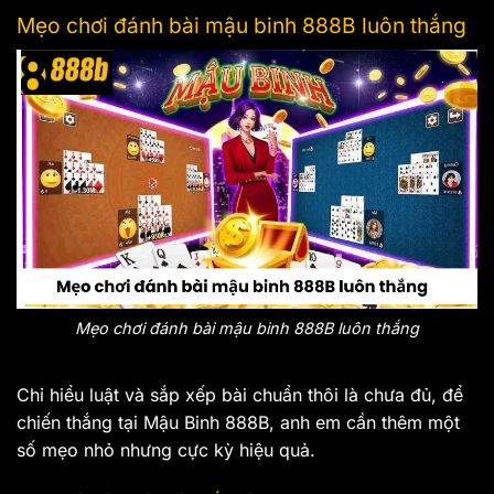
Mẹo chơi đánh bài mậu binh 888B luôn thắng
Mẹo chơi đánh bài mậu binh 888B luôn thắng
Chỉ hiểu luật và sắp xếp bài chuẩn thôi là chưa đủ, để
chiến thắng tại Mậu Binh 888B, anh em cần thêm một
số mẹo nhỏ nhưng cực kỳ hiệu quả.