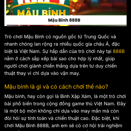
Trò chơi Mậu Binh có nguồn gốc từ Trung Quốc và
nhanh chóng lan rộng ra nhiều quốc gia châu Á, đặc
biệt là Việt Nam. Sự hấp dẫn của trò chơi này tại
888B
nằm ở cách sắp xếp bài sao cho hợp lý nhất, giúp
người chơi giành chiến thắng dựa trên tư duy chiến
thuật thay vì chỉ dựa vào vận may.
Mậu binh là gì và có cách chơi thế nào?
Mậu binh, hay còn gọi là Binh Xập Xám, là một trò chơi
bài phổ biến trong cộng đồng game thủ Việt Nam. Đây
là một bộ môn không chỉ dựa vào may mắn mà còn
đòi hỏi sự tính toán và chiến thuật cao. Đặc biệt, khi
chơi Mậu Binh 888B, anh em sẽ có cơ hội trải nghiệm