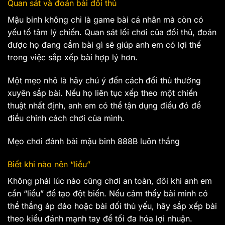
Quan sát và đoán bài đối thủ
Mậu binh không chỉ là game bài cá nhân mà còn có
yếu tố tâm lý chiến. Quan sát lối chơi của đối thủ, đoán
được họ đang cầm bài gì sẽ giúp anh em có lợi thế
trong việc sắp xếp bài hợp lý hơn.
Một mẹo nhỏ là hãy chú ý đến cách đối thủ thường
xuyên sắp bài. Nếu họ liên tục xếp theo một chiến
thuật nhất định, anh em có thể tận dụng điều đó để
điều chỉnh cách chơi của mình.
Mẹo chơi đánh bài mậu binh 888B luôn thắng
Biết khi nào nên “liều”
Không phải lúc nào cũng chơi an toàn, đôi khi anh em
cần “liều” để tạo đột biến. Nếu cảm thấy bài mình có
thể thắng áp đảo hoặc bài đối thủ yếu, hãy sắp xếp bài
theo kiểu đánh mạnh tay để tối đa hóa lợi nhuận.