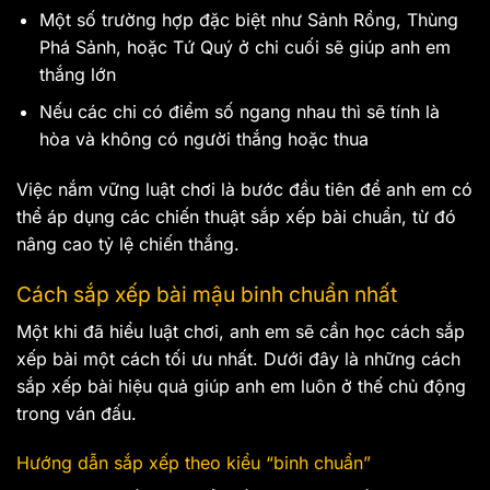
Một số trường hợp đặc biệt như Sảnh Rồng, Thùng
Phá Sảnh, hoặc Tứ Quý ở chi cuối sẽ giúp anh em
thắng lớn
Nếu các chi có điểm số ngang nhau thì sẽ tính là
hòa và không có người thắng hoặc thua
Việc nắm vững luật chơi là bước đầu tiên để anh em có
thể áp dụng các chiến thuật sắp xếp bài chuẩn, từ đó
nâng cao tỷ lệ chiến thắng.
Cách sắp xếp bài mậu binh chuẩn nhất
Một khi đã hiểu luật chơi, anh em sẽ cần học cách sắp
xếp bài một cách tối ưu nhất. Dưới đây là những cách
sắp xếp bài hiệu quả giúp anh em luôn ở thế chủ động
trong ván đấu.
Hướng dẫn sắp xếp theo kiểu “binh chuẩn”