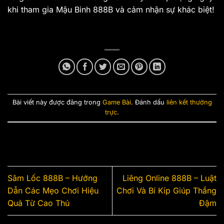
khi tham gia Mậu Binh 888B và cảm nhận sự khác biệt!
Bài viết này được đăng trong
Game Bài
. Đánh dấu
liên kết thường
trực
.
Sâm Lốc 888B – Hướng
Liêng Online 888B – Luật
Dẫn Các Mẹo Chơi Hiệu
Chơi Và Bí Kíp Giúp Thắng
Quả Từ Cao Thủ
Đậm