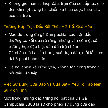
Không giới hạn số hiệp đấu, trận đấu sẽ tiếp tục cho
đến khi một trong hai chiến kê thua cuộc theo các
tiêu chí trên.
Trường Hợp Trận Đấu Kết Thúc Với Kết Quả Hòa
Mặc dù trong đá gà Campuchia, các trận đấu
thường có kết quả rõ ràng, nhưng vẫn có một số
trường hợp đặc biệt dẫn đến trận hòa:
Gà chấp mỏ hai lần trong suốt trận đấu, mỗi lần kéo
dài 5 phút hoặc hơn.
Cả hai chiến kê đứng yên, không tấn công trong 9
hồi đấu liên tiếp.
Việc Sử Dụng Cựa Dao Và Cựa Sắt – Yếu Tố Tạo Nên
Sự Kịch Tính
Một trong những đặc trưng nổi bật của Đá Gà
Campuchia 888B là sự cho phép sử dụng cựa dao