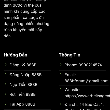
định được vị thế của
mình khi cung cấp các
sản phẩm cá cược đa
dạng cùng nhiều chương
trình khuyến mãi hấp
dẫn.
Hướng Dẫn
Thông Tin
Đăng Ký 888B
Phone: 0900214574
Đăng Nhập 888B
Email:
888bforum@gmail.com
Nạp Tiền 888B
Website:
Rút Tiền 888B
https://wwwarbeitsagen
Tải App 888B
Địa chỉ: 14 Bàu Cát 1,