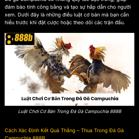
đảm bảo tính công bằng và tạo sự hấp dẫn cho người
xem. Dưới đây là những điều luật cơ bản mà bạn cần
hiểu trước khi đặt cược hoặc theo dõi các trận đấu.
Luật Chơi Cơ Bản Trong Đá Gà Campuchia 888B
Cách Xác Định Kết Quả Thắng – Thua Trong Đá Gà
Campuchia 888B