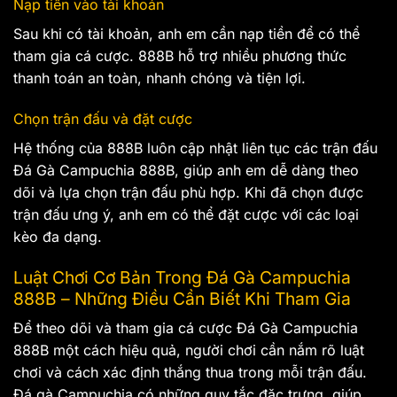
Nạp tiền vào tài khoản
Sau khi có tài khoản, anh em cần nạp tiền để có thể
tham gia cá cược. 888B hỗ trợ nhiều phương thức
thanh toán an toàn, nhanh chóng và tiện lợi.
Chọn trận đấu và đặt cược
Hệ thống của 888B luôn cập nhật liên tục các trận đấu
Đá Gà Campuchia 888B, giúp anh em dễ dàng theo
dõi và lựa chọn trận đấu phù hợp. Khi đã chọn được
trận đấu ưng ý, anh em có thể đặt cược với các loại
kèo đa dạng.
Luật Chơi Cơ Bản Trong Đá Gà Campuchia
888B – Những Điều Cần Biết Khi Tham Gia
Để theo dõi và tham gia cá cược Đá Gà Campuchia
888B một cách hiệu quả, người chơi cần nắm rõ luật
chơi và cách xác định thắng thua trong mỗi trận đấu.
Đá gà Campuchia có những quy tắc đặc trưng, giúp