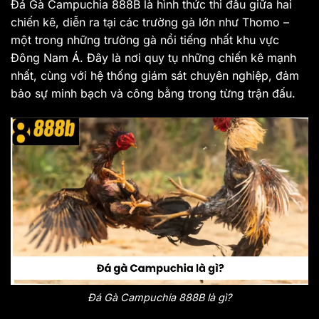
Đá Gà Campuchia 888B là hình thức thi đấu giữa hai
chiến kê, diễn ra tại các trường gà lớn như Thomo –
một trong những trường gà nổi tiếng nhất khu vực
Đông Nam Á. Đây là nơi quy tụ những chiến kê mạnh
nhất, cùng với hệ thống giám sát chuyên nghiệp, đảm
bảo sự minh bạch và công bằng trong từng trận đấu.
Đá Gà Campuchia 888B là gì?