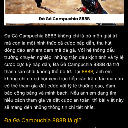
Đá Gà Campuchia 888B không chỉ là bộ môn giải trí
mà còn là một hình thức cá cược hấp dẫn, thu hút
đông đảo anh em đam mê đá gà. Với hệ thống đấu
trường chuyên nghiệp, những trận đấu kịch tính và tỷ lệ
cược cực kỳ hấp dẫn, Đá Gà Campuchia 888B đã trở
thành sân chơi không thể bỏ lỡ. Tại
888B
, anh em
không chỉ có cơ hội xem trực tiếp các trận đấu mà còn
có thể tham gia đặt cược với tỷ lệ thưởng cao, đảm
bảo công bằng và minh bạch. Nếu anh em đang tìm
hiểu cách tham gia và đặt cược an toàn, thì bài viết này
sẽ mang đến những thông tin chi tiết nhất.
Đá Gà Campuchia 888B là gì?