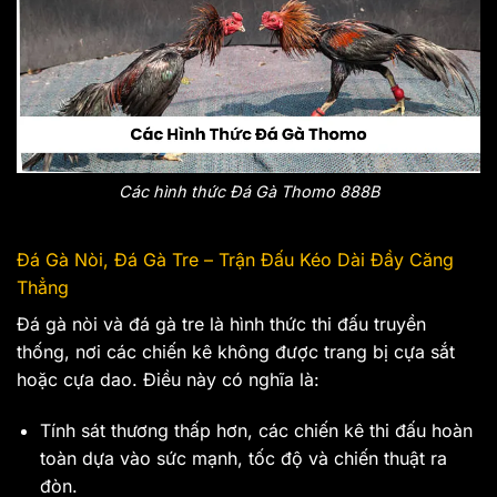
Các hình thức Đá Gà Thomo 888B
Đá Gà Nòi, Đá Gà Tre – Trận Đấu Kéo Dài Đầy Căng
Thẳng
Đá gà nòi và đá gà tre là hình thức thi đấu truyền
thống, nơi các chiến kê không được trang bị cựa sắt
hoặc cựa dao. Điều này có nghĩa là:
Tính sát thương thấp hơn, các chiến kê thi đấu hoàn
toàn dựa vào sức mạnh, tốc độ và chiến thuật ra
đòn.