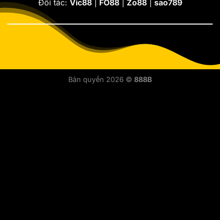
Đối tác:
Vic88
|
FO88
|
Zo88
|
sao789
Bản quyền 2026 ©
888B