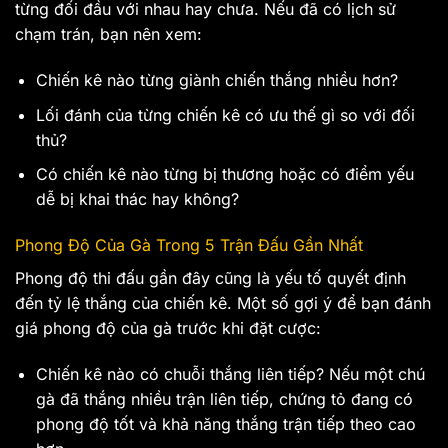
từng đối đầu với nhau hay chưa. Nếu đã có lịch sử
chạm trán, bạn nên xem:
Chiến kê nào từng giành chiến thắng nhiều hơn?
Lối đánh của từng chiến kê có ưu thế gì so với đối
thủ?
Có chiến kê nào từng bị thương hoặc có điểm yếu
dễ bị khai thác hay không?
Phong Độ Của Gà Trong 5 Trận Đấu Gần Nhất
Phong độ thi đấu gần đây cũng là yếu tố quyết định
đến tỷ lệ thắng của chiến kê. Một số gợi ý để bạn đánh
giá phong độ của gà trước khi đặt cược:
Chiến kê nào có chuỗi thắng liên tiếp? Nếu một chú
gà đã thắng nhiều trận liên tiếp, chứng tỏ đang có
phong độ tốt và khả năng thắng trận tiếp theo cao