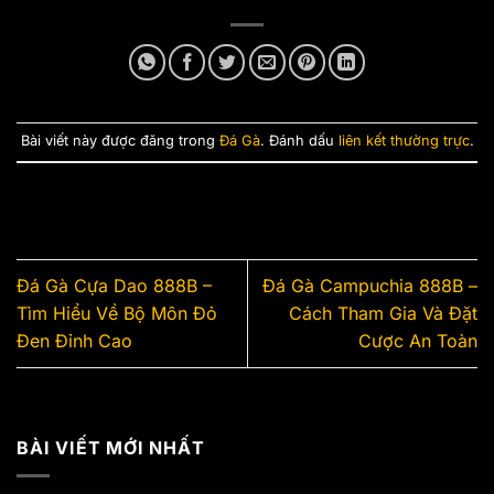
Bài viết này được đăng trong
Đá Gà
. Đánh dấu
liên kết thường trực
.
Đá Gà Cựa Dao 888B –
Đá Gà Campuchia 888B –
Tìm Hiểu Về Bộ Môn Đỏ
Cách Tham Gia Và Đặt
Đen Đỉnh Cao
Cược An Toàn
BÀI VIẾT MỚI NHẤT