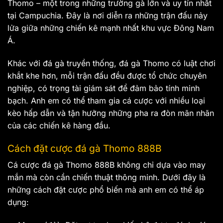
Thomo – một trong những trường gà lớn và uy tín nhất
tại Campuchia. Đây là nơi diễn ra những trận đấu nảy
lửa giữa những chiến kê mạnh nhất khu vực Đông Nam
Á.
Khác với đá gà truyền thống, đá gà Thomo có luật chơi
khắt khe hơn, mỗi trận đấu đều được tổ chức chuyên
nghiệp, có trọng tài giám sát để đảm bảo tính minh
bạch. Anh em có thể tham gia cá cược với nhiều loại
kèo hấp dẫn và tận hưởng những pha ra đòn mãn nhãn
của các chiến kê hàng đầu.
Cách đặt cược đá gà Thomo 888B
Cá cược đá gà Thomo 888B không chỉ dựa vào may
mắn mà còn cần chiến thuật thông minh. Dưới đây là
những cách đặt cược phổ biến mà anh em có thể áp
dụng: