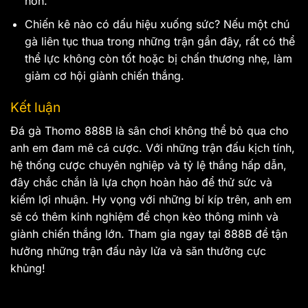
hơn.
Chiến kê nào có dấu hiệu xuống sức? Nếu một chú
gà liên tục thua trong những trận gần đây, rất có thể
thể lực không còn tốt hoặc bị chấn thương nhẹ, làm
giảm cơ hội giành chiến thắng.
Kết luận
Đá gà Thomo 888B là sân chơi không thể bỏ qua cho
anh em đam mê cá cược. Với những trận đấu kịch tính,
hệ thống cược chuyên nghiệp và tỷ lệ thắng hấp dẫn,
đây chắc chắn là lựa chọn hoàn hảo để thử sức và
kiếm lợi nhuận. Hy vọng với những bí kíp trên, anh em
sẽ có thêm kinh nghiệm để chọn kèo thông minh và
giành chiến thắng lớn. Tham gia ngay tại 888B để tận
hưởng những trận đấu nảy lửa và săn thưởng cực
khủng!