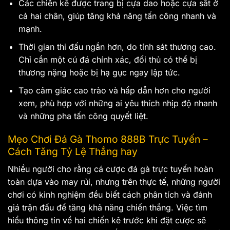
Các chiến kê được trang bị cựa dao hoặc cựa sắt ở
cả hai chân, giúp tăng khả năng tấn công nhanh và
mạnh.
Thời gian thi đấu ngắn hơn, do tính sát thương cao.
Chỉ cần một cú đá chính xác, đối thủ có thể bị
thương nặng hoặc bị hạ gục ngay lập tức.
Tạo cảm giác cao trào và hấp dẫn hơn cho người
xem, phù hợp với những ai yêu thích nhịp độ nhanh
và những pha tấn công quyết liệt.
Mẹo Chơi Đá Gà Thomo 888B Trực Tuyến –
Cách Tăng Tỷ Lệ Thắng hay
Nhiều người cho rằng cá cược đá gà trực tuyến hoàn
toàn dựa vào may rủi, nhưng trên thực tế, những người
chơi có kinh nghiệm đều biết cách phân tích và đánh
giá trận đấu để tăng khả năng chiến thắng. Việc tìm
hiểu thông tin về hai chiến kê trước khi đặt cược sẽ