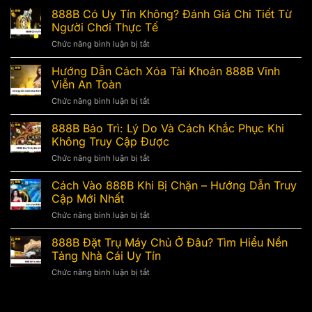
888B Có Uy Tín Không? Đánh Giá Chi Tiết Từ
Người Chơi Thực Tế
Chức năng bình luận bị tắt
ở
888B
Có
Hướng Dẫn Cách Xóa Tài Khoản 888B Vĩnh
Uy
Viễn An Toàn
Tín
Chức năng bình luận bị tắt
ở
Không?
Hướng
Đánh
Dẫn
888B Bảo Trì: Lý Do Và Cách Khắc Phục Khi
Giá
Cách
Chi
Không Truy Cập Được
Xóa
Tiết
Chức năng bình luận bị tắt
ở
Tài
Từ
888B
Khoản
Người
Bảo
Cách Vào 888B Khi Bị Chặn – Hướng Dẫn Truy
888B
Chơi
Trì:
Vĩnh
Cập Mới Nhất
Thực
Lý
Viễn
Tế
Chức năng bình luận bị tắt
ở
Do
An
Cách
Và
Toàn
Vào
888B Đặt Trụ Máy Chủ Ở Đâu? Tìm Hiểu Nền
Cách
888B
Khắc
Tảng Nhà Cái Uy Tín
Khi
Phục
Chức năng bình luận bị tắt
ở
Bị
Khi
888B
Chặn
Không
Đặt
–
Truy
Trụ
Hướng
Cập