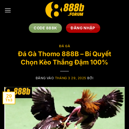
Bỏ
qua
nội
dung
CODE 888K
ĐĂNG NHẬP
ĐÁ GÀ
Đá Gà Thomo 888B – Bí Quyết
Chọn Kèo Thắng Đậm 100%
ĐĂNG VÀO
THÁNG 3 29, 2025
BỞI
29
Th3